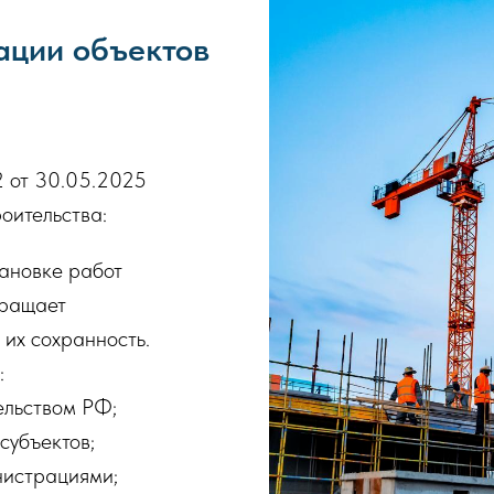
ации объектов
 от 30.05.2025
оительства:
ановке работ
вращает
 их сохранность.
:
ельством РФ;
субъектов;
нистрациями;