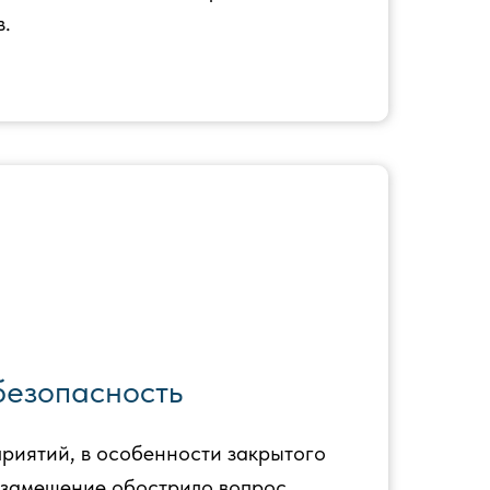
в.
езопасность
риятий, в особенности закрытого
озамещение обострило вопрос