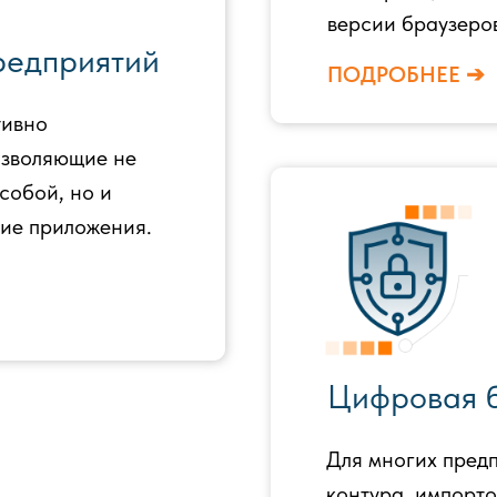
версии браузеро
редприятий
ПОДРОБНЕЕ ➔
тивно
озволяющие не
собой, но и
ние приложения.
Цифровая б
Для многих предп
контура, импорт