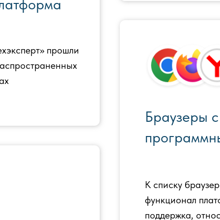
платформа
ехэксперт» прошли
распространенных
ах
Браузеры с
программны
К списку браузер
функционал плат
поддержка, отно