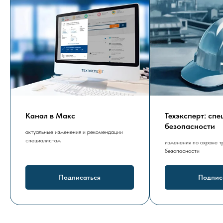
Канал в Макс
Техэксперт: сп
безопасности
актуальные изменения и рекомендации
специалистам
изменения по охране т
безопасности
Подписаться
Подпис