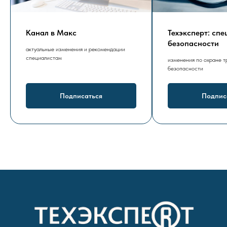
Канал в Макс
Техэксперт: сп
безопасности
актуальные изменения и рекомендации
специалистам
изменения по охране т
безопасности
Подписаться
Подпис